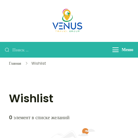
Venus Travel
Туристическая Компания!
Group
Меню
Главная
Wishlist
Wishlist
0
элемент в списке желаний