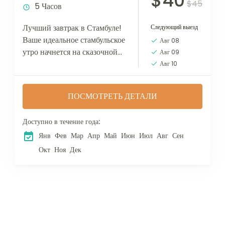
$40
$45
5 Часов
Лучший завтрак в Стамбуле!
Следующий выезд
Ваше идеальное стамбульское
Авг 08
утро начнется на сказочной
Авг 09
лодке, которая бороздила
Авг 10
просторы Босфора еще в 70-х
годах, а затем была
ПОСМОТРЕТЬ ДЕТАЛИ
отреставрирована и...
Доступно в течение года:
Янв
Фев
Мар
Апр
Май
Июн
Июл
Авг
Сен
Окт
Ноя
Дек