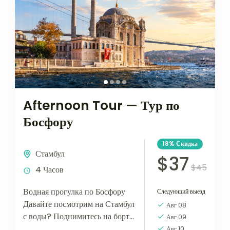
Afternoon Tour — Тур по
Босфору
18%
Скидка
Стамбул
$37
$45
4 Часов
Водная прогулка по Босфору
Следующий выезд
Давайте посмотрим на Стамбул
Авг 08
с воды? Поднимитесь на борт
Авг 09
нашей яхты — мы
Авг 10