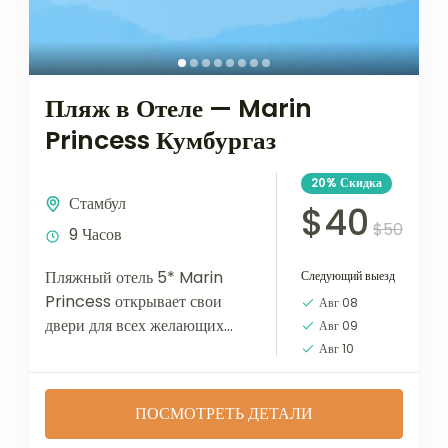
Пляж в Отеле — Marin
Princess Кумбургаз
20%
Скидка
Стамбул
$40
$50
9 Часов
Пляжный отель 5* Marin
Следующий выезд
Princess открывает свои
Авг 08
двери для всех желающих
Авг 09
провести прекрасное время, 5-
Авг 10
звездочный отель
«Kumburgaz Marin
ПОСМОТРЕТЬ ДЕТАЛИ
Princess» находится в
городке Кумбургаз в