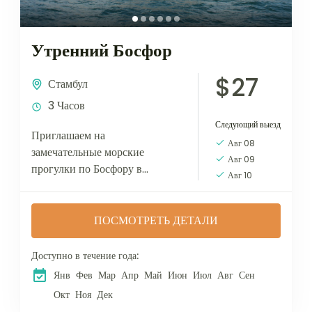
Утренний Босфор
$27
Стамбул
3 Часов
Следующий выезд
Приглашаем на
Авг 08
замечательные морские
Авг 09
прогулки по Босфору в
Авг 10
Стамбуле – одно из самых
увлекательных туристических
развлечений. У этого есть
ПОСМОТРЕТЬ ДЕТАЛИ
очевидные причины: в
Стамбуле такое богатое
Доступно в течение года:
наличие...
Янв
Фев
Мар
Апр
Май
Июн
Июл
Авг
Сен
Окт
Ноя
Дек