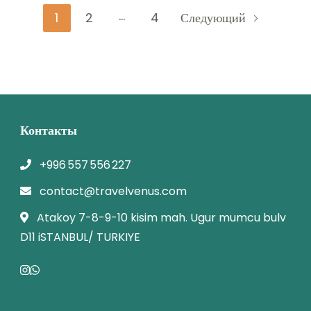
…
1
2
4
Следующий
Контакты
+996 557 556 227
contact@travelvenus.com
Atakoy 7-8-9-10 kisim mah. Ugur mumcu bulv
D11 iSTANBUL/ TURKIYE