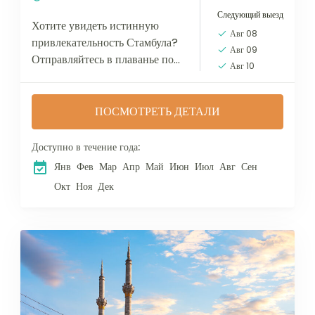
Следующий выезд
Хотите увидеть истинную
Авг 08
привлекательность Стамбула?
Авг 09
Отправляйтесь в плаванье по
Авг 10
Золотому Рогу и Босфору на
закате. В это время Стамбул
красив по-особенному: мягкие
ПОСМОТРЕТЬ ДЕТАЛИ
лучи заходящего солнца...
Доступно в течение года:
Янв
Фев
Мар
Апр
Май
Июн
Июл
Авг
Сен
Окт
Ноя
Дек