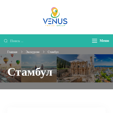
Venus Travel
Туристическая Компания!
Group
Меню
Главная
Экскурсии
Стамбул
Стамбул