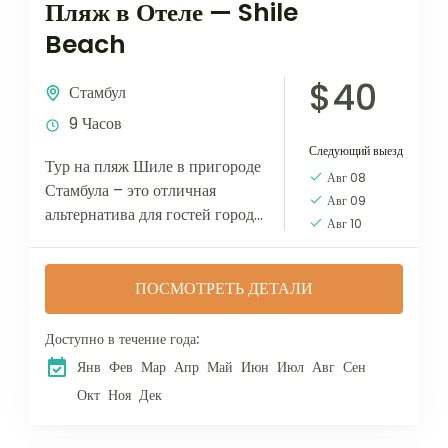
Пляж в Отеле — Shile
Beach
$40
Стамбул
9 Часов
Следующий выезд
Тур на пляж Шиле в пригороде
Авг 08
Стамбула – это отличная
Авг 09
альтернатива для гостей города
Авг 10
совместить ознакомление со
Стамбулом и пляжный отдых!
Гуляя по великолепному
ПОСМОТРЕТЬ ДЕТАЛИ
пляжу...
Доступно в течение года:
Янв
Фев
Мар
Апр
Май
Июн
Июл
Авг
Сен
Окт
Ноя
Дек