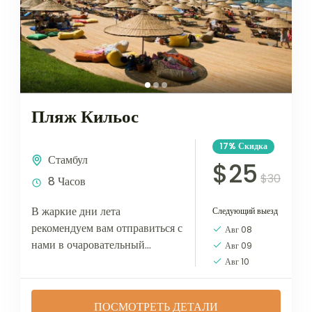
Пляж Кильос
17%
Скидка
Стамбул
$25
$30
8 Часов
В жаркие дни лета
Следующий выезд
рекомендуем вам отправиться с
Авг 08
нами в очаровательный
Авг 09
черноморский пляж на
Авг 10
территории Кильос. Кильос —
это северные ворота Стамбула,
ПОСМОТРЕТЬ ДЕТАЛИ
открывающиеся к морю....