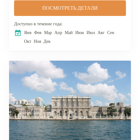
Золотого Рога и Босфора.
ПОСМОТРЕТЬ ДЕТАЛИ
Приготовьтесь погрузиться в
волшебную атмосферу
Доступно в течение года:
Стамбула,...
Янв
Фев
Мар
Апр
Май
Июн
Июл
Авг
Сен
Окт
Ноя
Дек