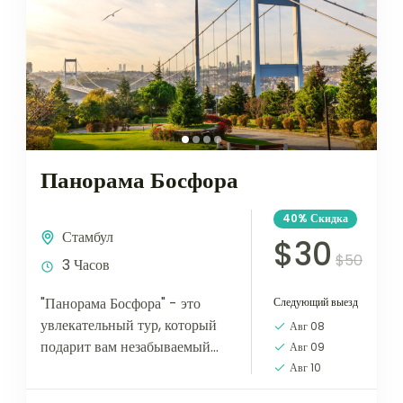
Панорама Босфора
40%
Скидка
Стамбул
$30
$50
3 Часов
"Панорама Босфора" - это
Следующий выезд
увлекательный тур, который
Авг 08
подарит вам незабываемый
Авг 09
опыт путешествия по
Авг 10
величественным водам