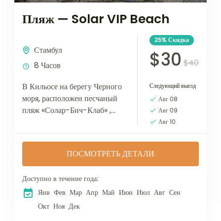
Пляж — Solar VIP Beach
25%
Скидка
Стамбул
$30
$40
8 Часов
В Кильосе на берегу Черного
Следующий выезд
моря, расположен песчаный
Авг 08
пляж «Солар-Бич-Клаб» ,
Авг 09
сейчас это место считается по-
Авг 10
настоящему одним из самых
больших частных пляжных
ПОСМОТРЕТЬ ДЕТАЛИ
клубов в...
Доступно в течение года:
Янв
Фев
Мар
Апр
Май
Июн
Июл
Авг
Сен
Окт
Ноя
Дек