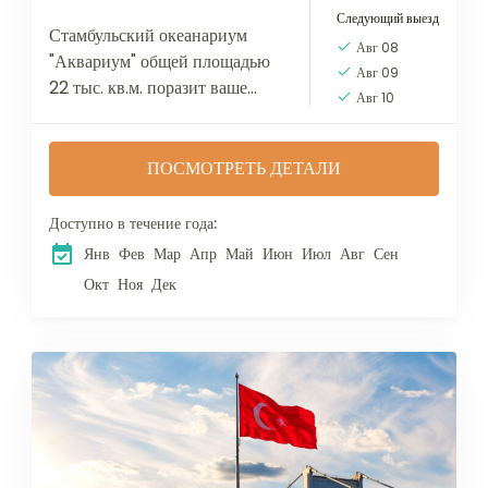
Следующий выезд
Стамбульский океанариум
Авг 08
"Аквариум" общей площадью
Авг 09
22 тыс. кв.м. поразит ваше
Авг 10
воображение масштабами
конструкции и оригинальной
концепцией интерьеров,
ПОСМОТРЕТЬ ДЕТАЛИ
оснащенных по последнему
слову техники. Он состоит из...
Доступно в течение года:
Янв
Фев
Мар
Апр
Май
Июн
Июл
Авг
Сен
Окт
Ноя
Дек