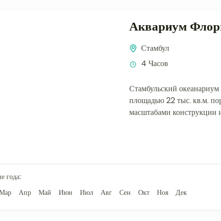
Аквариум Флор
Стамбул
4 Часов
Стамбульский океанариум
площадью 22 тыс. кв.м. п
масштабами конструкции 
концепцией интерьеров, 
слову техники. Он состоит и
е года:
Мар
Апр
Май
Июн
Июл
Авг
Сен
Окт
Ноя
Дек