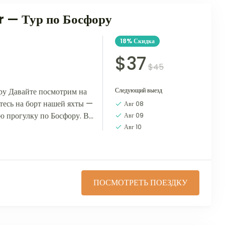
 — Тур по Босфору
18%
Скидка
$37
$45
ру Давайте посмотрим на
Следующий выезд
есь на борт нашей яхты —
Авг 08
ю прогулку по Босфору. В
Авг 09
Авг 10
ПОСМОТРЕТЬ ПОЕЗДКУ