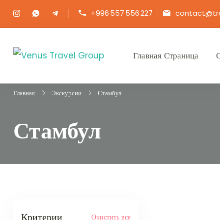
+996 557 556 227
contact@tr
Главная Страница
Venus Travel Group
Туристическая Компания!
Главная
Экскурсии
Стамбул
Стамбул
Критерии
Очистить все