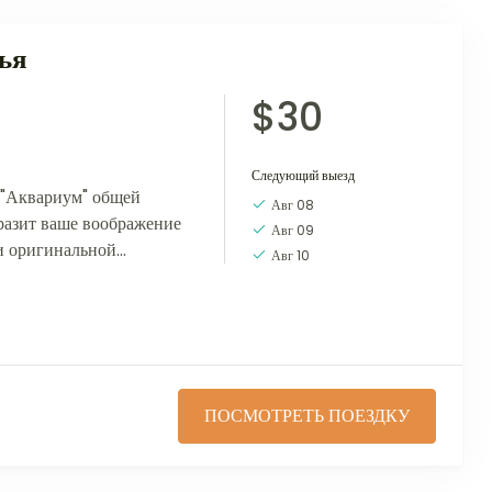
ья
$30
Следующий выезд
 "Аквариум" общей
Авг 08
оразит ваше воображение
Авг 09
и оригинальной
Авг 10
оснащенных по последнему
з...
ПОСМОТРЕТЬ ПОЕЗДКУ