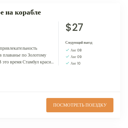
е на корабле
$27
Следующий выезд
привлекательность
Авг 08
в плаванье по Золотому
Авг 09
 В это время Стамбул красив
Авг 10
и заходящего солнца...
ПОСМОТРЕТЬ ПОЕЗДКУ