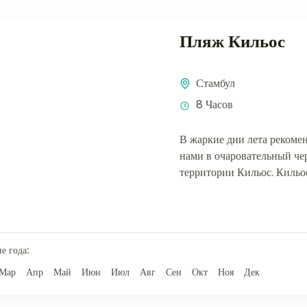
Пляж Кильос
Стамбул
8 Часов
В жаркие дни лета рекомен
нами в очаровательный че
территории Кильос. Кильо
Стамбула, открывающиеся к
е года:
Мар
Апр
Май
Июн
Июл
Авг
Сен
Окт
Ноя
Дек