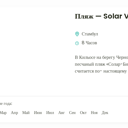
Пляж — Solar 
Стамбул
8 Часов
В Кильосе на берегу Черн
песчаный пляж «Солар-Бич
считается по- настоящему
частных пляжных клубов в.
е года:
Мар
Апр
Май
Июн
Июл
Авг
Сен
Окт
Ноя
Дек