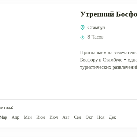
Утренний Босф
Стамбул
3 Часов
Приглашаем на замечатель
Босфору в Стамбуле – одн
туристических развлечений
причины: в Стамбуле такое 
е года:
Мар
Апр
Май
Июн
Июл
Авг
Сен
Окт
Ноя
Дек