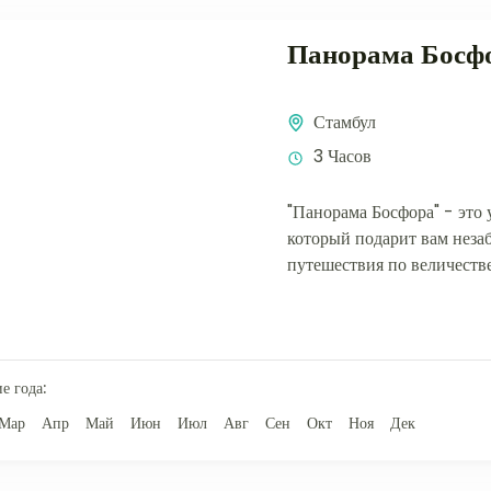
Панорама Босф
Стамбул
3 Часов
"Панорама Босфора" - это 
который подарит вам нез
путешествия по величеств
и Босфора. Приготовьтесь
атмосферу Стамбула,...
е года:
Мар
Апр
Май
Июн
Июл
Авг
Сен
Окт
Ноя
Дек