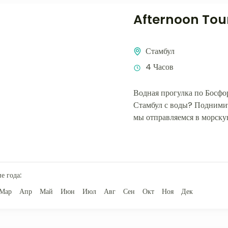
Afternoon Tour
Стамбул
4 Часов
Водная прогулка по Босфо
Стамбул с воды? Поднимит
мы отправляемся в морску
течение...
е года:
Мар
Апр
Май
Июн
Июл
Авг
Сен
Окт
Ноя
Дек