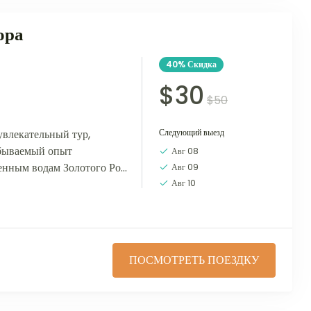
ора
40%
Скидка
$30
$50
увлекательный тур,
Следующий выезд
абываемый опыт
Авг 08
енным водам Золотого Рога
Авг 09
 погрузиться в волшебную
Авг 10
ПОСМОТРЕТЬ ПОЕЗДКУ