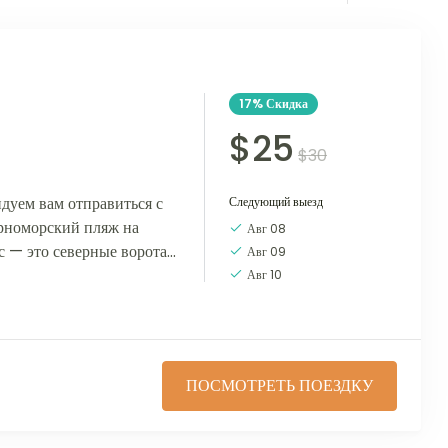
17%
Скидка
$25
$30
дуем вам отправиться с
Следующий выезд
рноморский пляж на
Авг 08
с — это северные ворота
Авг 09
 морю....
Авг 10
ПОСМОТРЕТЬ ПОЕЗДКУ