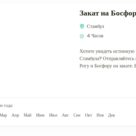
Закат на Босфор
Стамбул
4 Часов
Хотите увидеть истинную 
Стамбула? Отправляйтесь 
Рогу и Босфору на закате.
по-особенному: мягкие луч
е года:
Мар
Апр
Май
Июн
Июл
Авг
Сен
Окт
Ноя
Дек