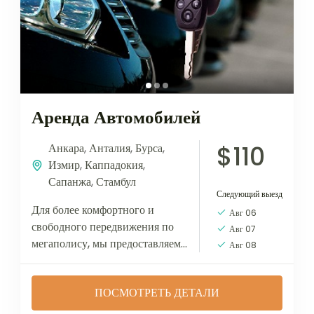
Аренда Автомобилей
$110
Анкара
,
Анталия
,
Бурса
,
Измир
,
Каппадокия
,
Сапанжа
,
Стамбул
Следующий выезд
Для более комфортного и
Авг 06
свободного передвижения по
Авг 07
мегаполису, мы предоставляем
Авг 08
аренду автомобилей класса :
бизнес, люкс, ултьра люкс, с
ПОСМОТРЕТЬ ДЕТАЛИ
услугой водителя, по вашему
желанию. Это...