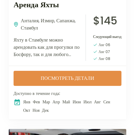
Аренда Яхты
$145
Анталия
,
Измир
,
Сапанжа
,
Стамбул
Следующий выезд
Яхту в Стамбуле можно
Авг 06
арендовать как для прогулки по
Авг 07
Босфору, так и для любого
Авг 08
формата мероприятия –
празднования дня рождения,
свадьбы, организации
ПОСМОТРЕТЬ ДЕТАЛИ
корпоративных праздников.
Широкий...
Доступно в течение года:
Янв
Фев
Мар
Апр
Май
Июн
Июл
Авг
Сен
Окт
Ноя
Дек