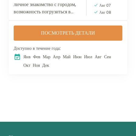
личное знакомство с городом,
Авг 07
возможность погрузиться в
Авг 08
историю и ритм современного
города. Все ваши предпочтения
ПОСМОТРЕТЬ ДЕТАЛИ
для осмотра города и
достопримечательностей
учитываются...
Доступно в течение года:
Янв
Фев
Мар
Апр
Май
Июн
Июл
Авг
Сен
Окт
Ноя
Дек