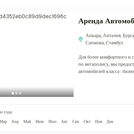
Аренда Автомо
Анкара
,
Анталия
,
Бурс
Сапанжа
,
Стамбул
Для более комфортного и 
по мегаполису, мы предос
автомобилей класса : бизне
услугой водителя, по ваше
е года:
Мар
Апр
Май
Июн
Июл
Авг
Сен
Окт
Ноя
Дек