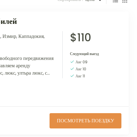
билей
$110
а
,
Измир
,
Каппадокия
,
Следующий выезд
свободного передвижения
Авг 09
тавляем аренду
Авг 10
с, люкс, ултьра люкс, с
Авг 11
му желанию. Это...
ПОСМОТРЕТЬ ПОЕЗДКУ