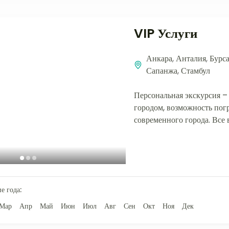
VIP Услуги
Анкара
,
Анталия
,
Бурс
Сапанжа
,
Стамбул
Персональная экскурсия – 
городом, возможность пог
современного города. Все
осмотра города и достопр
учитываются...
е года:
Мар
Апр
Май
Июн
Июл
Авг
Сен
Окт
Ноя
Дек