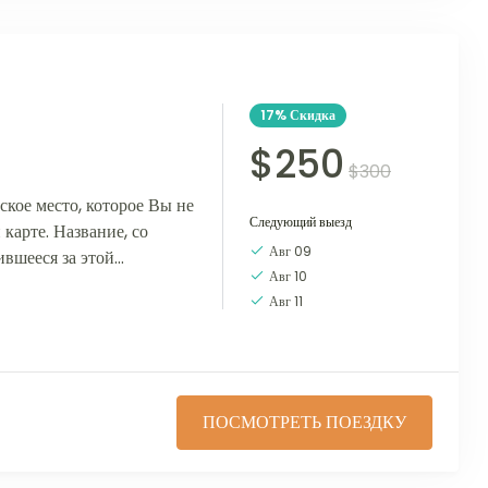
17%
Скидка
$250
$300
е место, которое Вы не
Следующий выезд
карте. Название, со
Авг 09
ившееся за этой
Авг 10
ь данью истории.
Авг 11
ПОСМОТРЕТЬ ПОЕЗДКУ