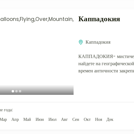
Каппадокия
Каппадокия
КАППАДОКИЯ- мистическо
найдете на географической 
времен античности закреп
провинцией, является лиш
Миллионы лет назад,...
е года:
Мар
Апр
Май
Июн
Июл
Авг
Сен
Окт
Ноя
Дек