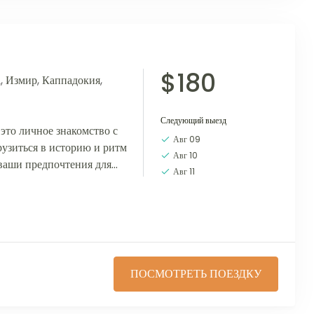
$180
а
,
Измир
,
Каппадокия
,
Следующий выезд
это личное знакомство с
Авг 09
рузиться в историю и ритм
Авг 10
 ваши предпочтения для
Авг 11
имечательностей
ПОСМОТРЕТЬ ПОЕЗДКУ