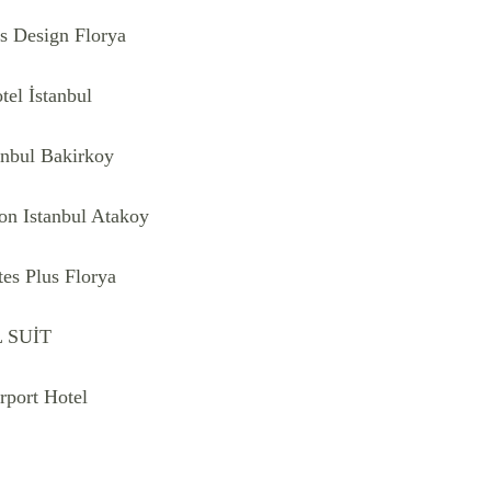
s Design Florya
tel İstanbul
anbul Bakirkoy
on Istanbul Atakoy
es Plus Florya
L SUİT
port Hotel