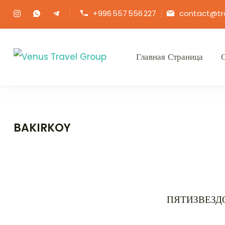
+996 557 556 227
contact@tr
Главная Страница
Venus Travel Group
Туристическая Компания!
BAKIRKOY
ПЯТИЗВЕЗД