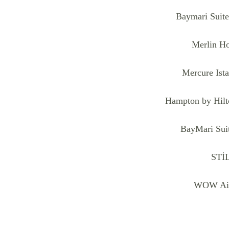
Baymari Suite
Merlin Ho
Mercure Ist
Hampton by Hilt
BayMari Suit
STİ
WOW Air