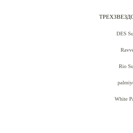
ТРЕХЗВЕЗД
DES Su
Ravv
Rio Su
palmiye
White P